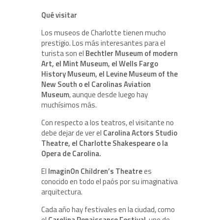
Qué visitar
Los museos de Charlotte tienen mucho
prestigio. Los más interesantes para el
turista son el
Bechtler Museum of modern
Art, el Mint Museum, el Wells Fargo
History Museum, el Levine Museum of the
New South o el Carolinas Aviation
Museum
, aunque desde luego hay
muchísimos más.
Con respecto a los teatros, el visitante no
debe dejar de ver el
Carolina Actors Studio
Theatre, el Charlotte Shakespeare o la
Opera de Carolina.
El
ImaginOn Children’s Theatre
es
conocido en todo el paós por su imaginativa
arquitectura.
Cada año hay festivales en la ciudad, como
el
Carolina Renaissance Festival
, uno de