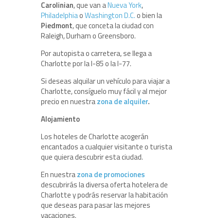
Carolinian
, que van a
Nueva York
,
Philadelphia
o
Washington D.C.
o bien la
Piedmont
, que conceta la ciudad con
Raleigh, Durham o Greensboro.
Por autopista o carretera, se llega a
Charlotte por la I-85 o la I-77.
Si deseas alquilar un vehículo para viajar a
Charlotte, consíguelo muy fácil y al mejor
precio en nuestra
zona de alquiler
.
Alojamiento
Los hoteles de Charlotte acogerán
encantados a cualquier visitante o turista
que quiera descubrir esta ciudad.
En nuestra
zona de promociones
descubrirás la diversa oferta hotelera de
Charlotte y podrás reservar la habitación
que deseas para pasar las mejores
vacaciones.