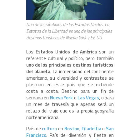
Uno de los símbolos de los Estados Unidos. La
Estatua de la Libertad es uno de los principales
destinos turísticos de Nueva York y EE.UU.
Los
Estados Unidos de
América
son un
referente cultural y político, pero también
uno de los principales destinos turísticos
del planeta
. La inmensidad del continente
americano, su diversidad y contrastes se
plasman en este país que se extiende
costa a costa. Destino para un fin de
semana en
Nueva York
o
Las Vegas
, o para
un mes de travesía que apenas será un
retazo del viaje que es la propia geografía
norteamericana.
País de
cultura
en
Boston
,
Filadelfia
o
San
Francisco
. País de diversión y fiesta en