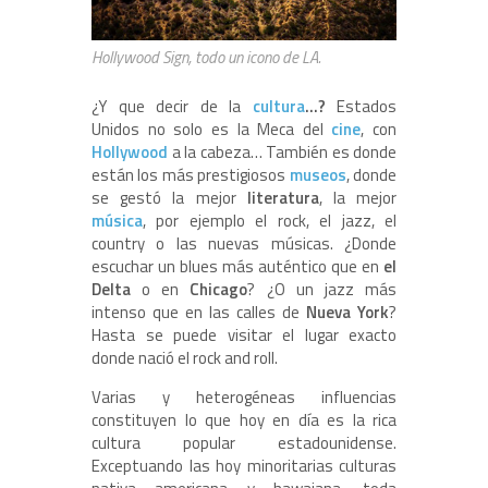
Hollywood Sign, todo un icono de LA.
¿Y que decir de la
cultura
…?
Estados
Unidos no solo es la Meca del
cine
, con
Hollywood
a la cabeza… También es donde
están los más prestigiosos
museos
, donde
se gestó la mejor
literatura
, la mejor
música
, por ejemplo el rock, el jazz, el
country o las nuevas músicas. ¿Donde
escuchar un blues más auténtico que en
el
Delta
o en
Chicago
? ¿O un jazz más
intenso que en las calles de
Nueva York
?
Hasta se puede visitar el lugar exacto
donde nació el rock and roll.
Varias y heterogéneas influencias
constituyen lo que hoy en día es la rica
cultura popular estadounidense.
Exceptuando las hoy minoritarias culturas