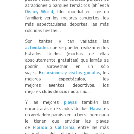
atracciones o parques temáticos (ahí está
Disney World
, líder mundial en turismo
familiar); ver los mejores conciertos, los
más espectaculares deportes, las más
coloridas fiestas…
Son tantas y tan variadas las
actividades
que se pueden realizar en los
Estados Unidos (muchas de ellas
absolutamente
gratuitas
) que jamás se
podrán aprovechar en un sólo
viaje…
E
xcursiones y visitas guiadas
,
los
mejores
espectáculos
,
los
mejores
eventos deportivos, l
os
mejores
clubs de ocio nocturno…
Y las mejores
playas
también las
encontrarás en Estados Unidos.
Hawai
es
un verdadero paraíso en la tierra, pero nada
le tienen que envidiar las playas
de
Florida
o
California
, entre las más
valoradas del planeta. Por cierto…