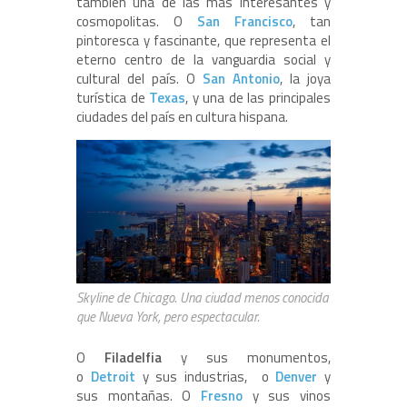
también una de las más interesantes y
cosmopolitas. O
San
Francisco
, tan
pintoresca y fascinante, que representa el
eterno centro de la vanguardia social y
cultural del país. O
San
Antonio
, la joya
turística de
Texas
, y una de las principales
ciudades del país en cultura hispana.
Skyline de Chicago. Una ciudad menos conocida
que Nueva York, pero espectacular.
O
Filadelfia
y sus monumentos,
o
Detroit
y sus industrias, o
Denver
y
sus montañas. O
Fresno
y sus vinos