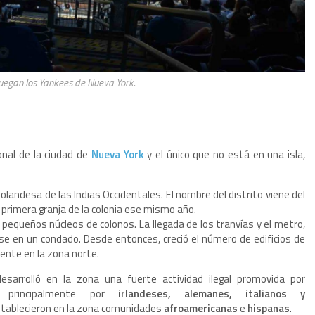
juegan los Yankees de Nueva York.
nal de la ciudad de
Nueva York
y el único que no está en una isla,
andesa de las Indias Occidentales. El nombre del distrito viene del
 primera granja de la colonia ese mismo año.
n pequeños núcleos de colonos. La llegada de los tranvías y el metro,
dose en un condado. Desde entonces, creció el número de edificios de
mente en la zona norte.
sarrolló en la zona una fuerte actividad ilegal promovida por
 principalmente por
irlandeses, alemanes, italianos y
stablecieron en la zona comunidades
afroamericanas
e
hispanas
.