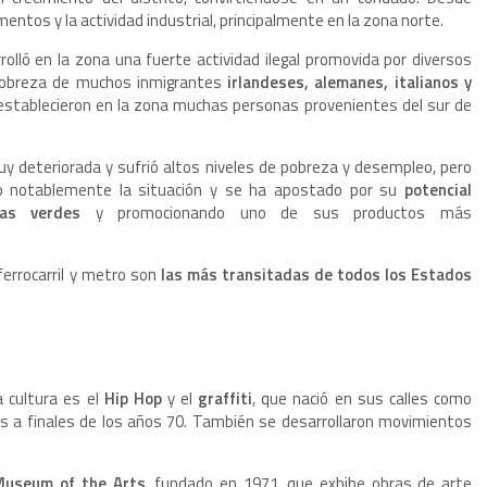
entos y la actividad industrial, principalmente en la zona norte.
olló en la zona una fuerte actividad ilegal promovida por diversos
pobreza de muchos inmigrantes
irlandeses, alemanes, italianos y
establecieron en la zona muchas personas provenientes del sur de
uy deteriorada y sufrió altos niveles de pobreza y desempleo, pero
do notablemente la situación y se ha apostado por su
potencial
nas verdes
y promocionando uno de sus productos más
ferrocarril y metro son
las más transitadas de todos los Estados
a cultura es el
Hip Hop
y el
graffiti
, que nació en sus calles como
os a finales de los años 70. También se desarrollaron movimientos
Museum of the Arts
, fundado en 1971, que exhibe obras de arte