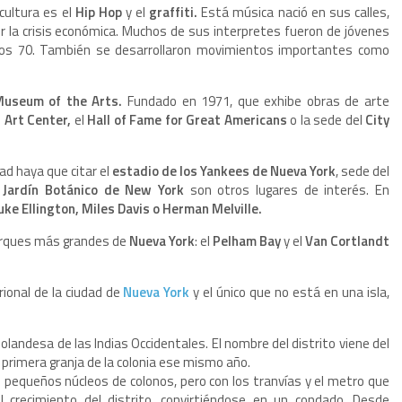
 cultura es el
Hip Hop
y el
graffiti.
Está música nació en sus calles,
 la crisis económica. Muchos de sus interpretes fueron de jóvenes
años 70. También se desarrollaron movimientos importantes como
Museum of the Arts.
Fundado en 1971, que exhibe obras de arte
 Art Center,
el
Hall of Fame for Great Americans
o la sede del
City
ad haya que citar el
estadio de los Yankees de Nueva York
, sede del
l
Jardín Botánico de New York
son otros lugares de interés. En
uke Ellington, Miles Davis o Herman Melville.
arques más grandes de
Nueva York
: el
Pelham Bay
y el
Van Cortlandt
onal de la ciudad de
Nueva York
y el único que no está en una isla,
andesa de las Indias Occidentales. El nombre del distrito viene del
 primera granja de la colonia ese mismo año.
on pequeños núcleos de colonos, pero con los tranvías y el metro que
 crecimiento del distrito, convirtiéndose en un condado. Desde