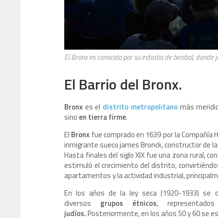
El Bronx es conocido por su estadio de beisbol, donde 
El Barrio del Bronx.
Bronx
es el
distrito metropolitano
más meridio
sino
en tierra firme
.
El
Bronx
fue comprado en 1639 por la Compañía Hol
inmigrante sueco james Bronck, constructor de la
Hasta finales del siglo XIX fue una zona rural, co
estimuló el crecimiento del distrito, convirtién
apartamentos y la actividad industrial, principal
En los años de la ley seca (1920-1933) se de
diversos
grupos étnicos
, representados
judíos.
Posteriormente, en los años 50 y 60 se e