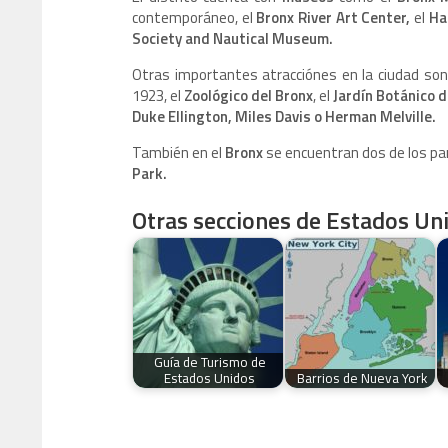
contemporáneo, el
Bronx River Art Center,
el
Hal
Society and Nautical Museum.
Otras importantes atracciónes en la ciudad son
1923, el
Zoológico del Bronx
, el
Jardín Botánico 
Duke Ellington, Miles Davis o Herman Melville.
También en el
Bronx
se encuentran dos de los p
Park.
Otras secciones de Estados Un
Guía de Turismo de
Estados Unidos
Barrios de Nueva York