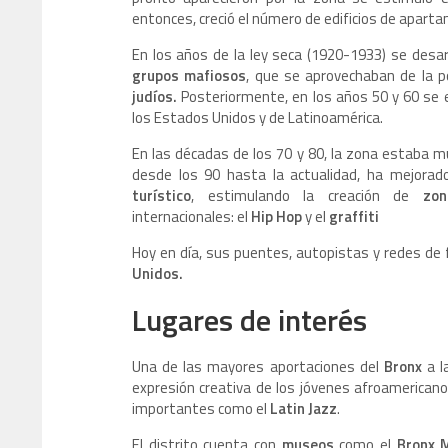
entonces, creció el número de edificios de apartam
En los años de la ley seca (1920-1933) se desarr
grupos mafiosos
, que se aprovechaban de la 
judíos.
Posteriormente, en los años 50 y 60 se 
los Estados Unidos y de Latinoamérica.
En las décadas de los 70 y 80, la zona estaba m
desde los 90 hasta la actualidad, ha mejora
turístico
, estimulando la creación de
zo
internacionales: el
Hip Hop
y el
graffiti
Hoy en día, sus puentes, autopistas y redes de 
Unidos.
Lugares de interés
Una de las mayores aportaciones del
Bronx
a l
expresión creativa de los jóvenes afroamerican
importantes como el
Latin Jazz
.
El distrito cuenta con
museos
como el
Bronx 