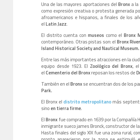
Una de las mayores aportaciones del
Bronx
a la
como expresión creativa o protesta generada por
afroamericanos e hispanos, a finales de los 
el
Latin Jazz
.
El distrito cuenta con
museos
como el
Bronx 
contemporáneo. Otras pistas son: el
Bronx River
Island Historical Society and Nautical Museum.
Entre las más importantes atracciones en la ciud
equipo desde 1923. El
Zoológico del Bronx
, e
el
Cementerio del Bronx
reposan los restos de
D
También en el
Bronx
se encuentran dos de los p
Park.
El Bronx el
distrito metropolitano
más septentri
sino
en tierra firme
.
El
Bronx
fue comprado en 1639 por la Compañía Hol
inmigrante sueco james Bronck, constructor de la
Hasta finales del siglo XIX fue una zona rural, c
pronto aparecieron por la zona se estimuló el